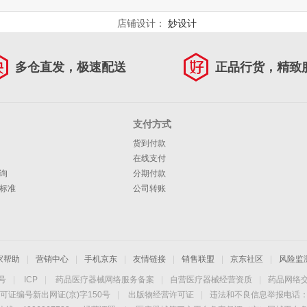
店铺设计：
妙设计
多仓直发，极速配送
正品行货，精致
支付方式
货到付款
在线支付
询
分期付款
标准
公司转账
家帮助
|
营销中心
|
手机京东
|
友情链接
|
销售联盟
|
京东社区
|
风险监
4号
|
ICP
|
药品医疗器械网络服务备案
|
自营医疗器械经营资质
|
药品网络
可证编号新出网证(京)字150号
|
出版物经营许可证
|
违法和不良信息举报电话：40