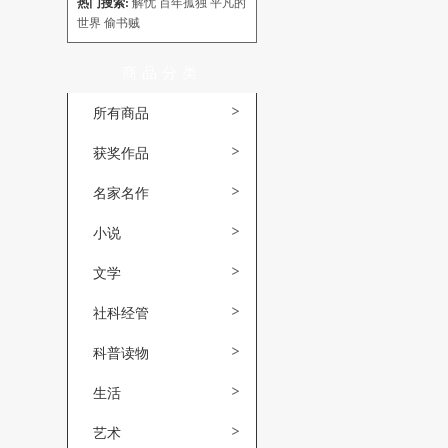
热门搜索:
解忧
百年孤独
平凡的
世界
偷书贼
商品分类
所有商品
获奖作品
名家名作
小说
文学
社科经管
科普读物
生活
艺术