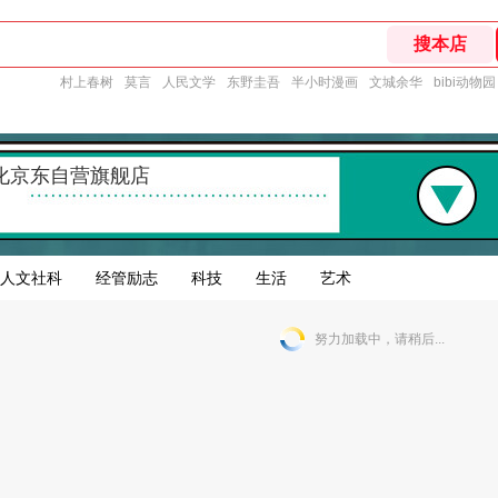
村上春树
莫言
人民文学
东野圭吾
半小时漫画
文城余华
bibi动物园
化京东自营旗舰店
人文社科
经管励志
科技
生活
艺术
努力加载中，请稍后...