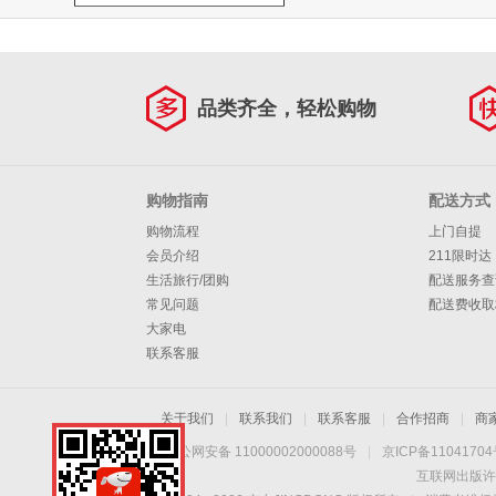
品类齐全，轻松购物
购物指南
配送方式
购物流程
上门自提
会员介绍
211限时达
生活旅行/团购
配送服务查
常见问题
配送费收取
大家电
联系客服
关于我们
|
联系我们
|
联系客服
|
合作招商
|
商
京公网安备 11000002000088号
|
京ICP备1104170
互联网出版许