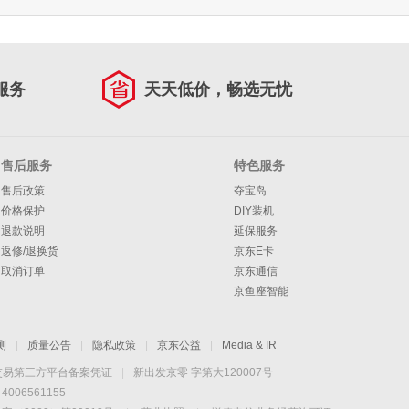
服务
天天低价，畅选无忧
售后服务
特色服务
售后政策
夺宝岛
价格保护
DIY装机
退款说明
延保服务
返修/退换货
京东E卡
取消订单
京东通信
京鱼座智能
测
|
质量公告
|
隐私政策
|
京东公益
|
Media & IR
交易第三方平台备案凭证
|
新出发京零 字第大120007号
06561155